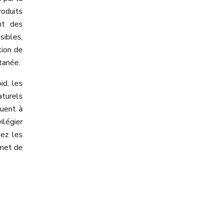
roduits
ent des
sibles,
tion de
utanée.
id, les
aturels
buent à
ilégier
hez les
rmet de