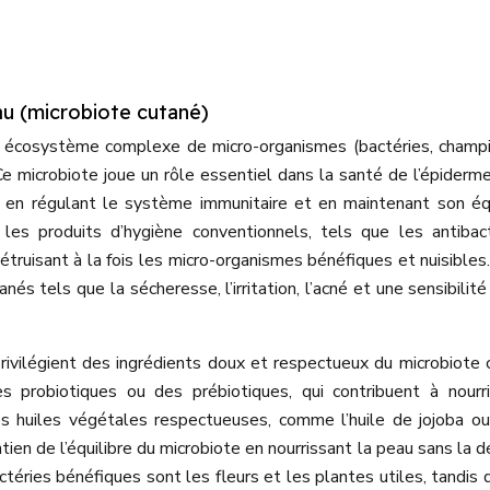
eau (microbiote cutané)
un écosystème complexe de micro-organismes (bactéries, champ
 Ce microbiote joue un rôle essentiel dans la santé de l’épiderme
, en régulant le système immunitaire et en maintenant son équ
 les produits d’hygiène conventionnels, tels que les antibac
étruisant à la fois les micro-organismes bénéfiques et nuisibles
s tels que la sécheresse, l’irritation, l’acné et une sensibilité
 privilégient des ingrédients doux et respectueux du microbiote 
 probiotiques ou des prébiotiques, qui contribuent à nourr
s huiles végétales respectueuses, comme l’huile de jojoba ou 
en de l’équilibre du microbiote en nourrissant la peau sans la d
téries bénéfiques sont les fleurs et les plantes utiles, tandis 