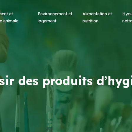
ent et
Environnement et
Alimentation et
Hygi
e animale
logement
nutrition
nett
ir des produits d’hyg