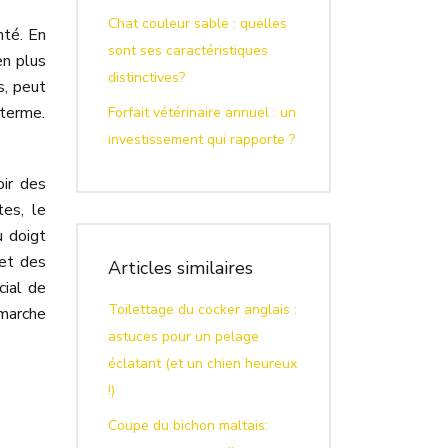
Chat couleur sable : quelles
nté. En
sont ses caractéristiques
en plus
distinctives?
s, peut
 terme.
Forfait vétérinaire annuel : un
investissement qui rapporte ?
oir des
tes, le
u doigt
 et des
Articles similaires
cial de
Toilettage du cocker anglais :
émarche
astuces pour un pelage
éclatant (et un chien heureux
!)
Coupe du bichon maltais: