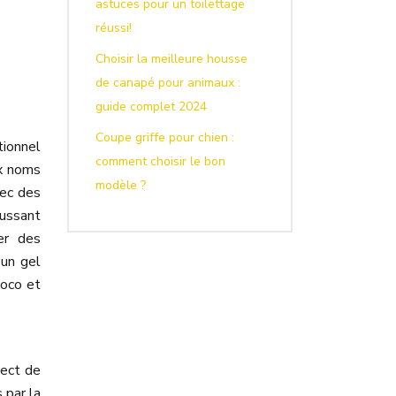
astuces pour un toilettage
réussi!
Choisir la meilleure housse
de canapé pour animaux :
guide complet 2024
Coupe griffe pour chien :
tionnel
comment choisir le bon
ux noms
modèle ?
vec des
oussant
er des
 un gel
coco et
pect de
 par la