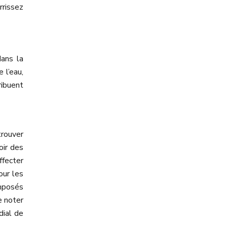
rrissez
dans la
 l’eau,
ribuent
trouver
oir des
ffecter
our les
mposés
e noter
dial de