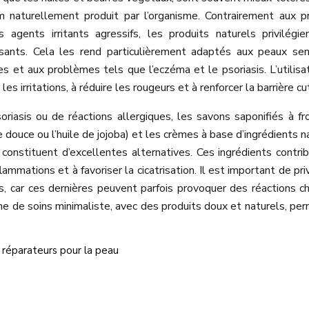
m naturellement produit par l’organisme. Contrairement aux p
 agents irritants agressifs, les produits naturels privilégi
sants. Cela les rend particulièrement adaptés aux peaux sen
ues et aux problèmes tels que l’eczéma et le psoriasis. L’utilisa
les irritations, à réduire les rougeurs et à renforcer la barrière c
iasis ou de réactions allergiques, les savons saponifiés à fro
douce ou l’huile de jojoba) et les crèmes à base d’ingrédients n
constituent d’excellentes alternatives. Ces ingrédients contri
ammations et à favoriser la cicatrisation. Il est important de priv
s, car ces dernières peuvent parfois provoquer des réactions c
ne de soins minimaliste, avec des produits doux et naturels, pe
 réparateurs pour la peau