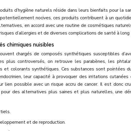
oduits d’hygiène naturels réside dans leurs bienfaits pour la sa
 potentiellement nocives, ces produits contribuent à un quotidi
s alternatives, en accord avec une routine de cosmétiques naturel
s risques d’allergies et de diverses complications de santé à long
s chimiques nuisibles
souvent chargés de composés synthétiques susceptibles d’av
es plus controversés, on retrouve les parabènes, les phtala
ces et colorants synthétiques. Ces substances sont pointées d
ndocrinien, leur capacité à provoquer des irritations cutanées
eur lien possible avec un risque accru de cancer. Il est donc cru
 pour des alternatives plus saines et plus naturelles, une d
tiels.
eloppement et de reproduction.