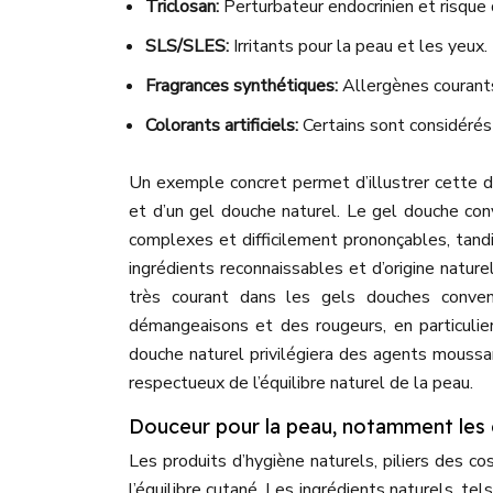
Triclosan:
Perturbateur endocrinien et risque 
SLS/SLES:
Irritants pour la peau et les yeux.
Fragrances synthétiques:
Allergènes courant
Colorants artificiels:
Certains sont considéré
Un exemple concret permet d’illustrer cette d
et d’un gel douche naturel. Le gel douche co
complexes et difficilement prononçables, tandi
ingrédients reconnaissables et d’origine natu
très courant dans les gels douches convent
démangeaisons et des rougeurs, en particulie
douche naturel privilégiera des agents moussa
respectueux de l’équilibre naturel de la peau.
Douceur pour la peau, notamment les 
Les produits d’hygiène naturels, piliers des c
l’équilibre cutané. Les ingrédients naturels, te