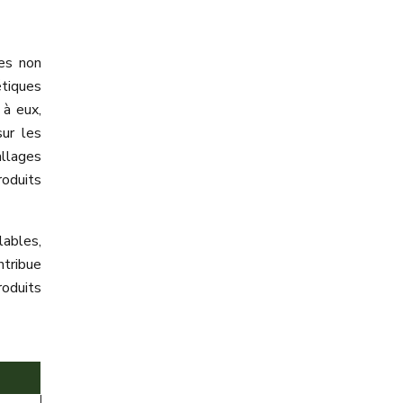
ces non
étiques
 à eux,
sur les
llages
roduits
ables,
tribue
roduits