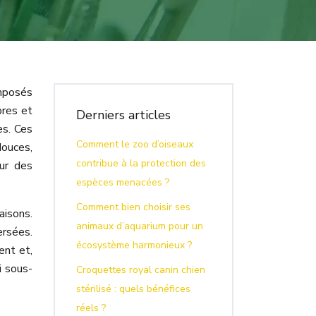
omposés
pres et
Derniers articles
es. Ces
Comment le zoo d’oiseaux
douces,
contribue à la protection des
ur des
espèces menacées ?
Comment bien choisir ses
aisons.
animaux d’aquarium pour un
ersées.
écosystème harmonieux ?
ent et,
i sous-
Croquettes royal canin chien
stérilisé : quels bénéfices
réels ?