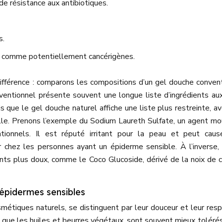
de résistance aux antibiotiques.
s.
s comme potentiellement cancérigènes.
ifférence : comparons les compositions d’un gel douche conven
nventionnel présente souvent une longue liste d’ingrédients a
s que le gel douche naturel affiche une liste plus restreinte, a
relle. Prenons l’exemple du Sodium Laureth Sulfate, un agent m
ionnels. Il est réputé irritant pour la peau et peut caus
r chez les personnes ayant un épiderme sensible. À l’inverse,
nts plus doux, comme le Coco Glucoside, dérivé de la noix de 
épidermes sensibles
osmétiques naturels, se distinguent par leur douceur et leur res
ls que les huiles et beurres végétaux, sont souvent mieux tolérés