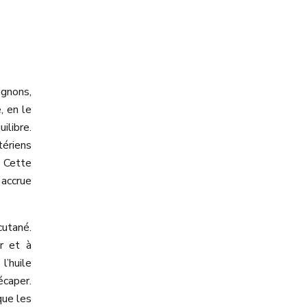
ignons,
, en le
ilibre.
tériens
. Cette
 accrue
cutané.
ir et à
l’huile
écaper.
que les