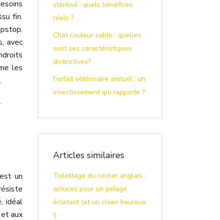
esoins
stérilisé : quels bénéfices
su fin.
réels ?
ipstop.
Chat couleur sable : quelles
s, avec
sont ses caractéristiques
ndroits
distinctives?
mme les
Forfait vétérinaire annuel : un
.
investissement qui rapporte ?
.
Articles similaires
 est un
Toilettage du cocker anglais :
résiste
astuces pour un pelage
, idéal
éclatant (et un chien heureux
 et aux
!)