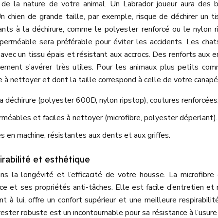
de la nature de votre animal. Un Labrador joueur aura des b
n chien de grande taille, par exemple, risque de déchirer un tis
nts à la déchirure, comme le polyester renforcé ou le nylon r
perméable sera préférable pour éviter les accidents. Les chat
avec un tissu épais et résistant aux accrocs. Des renforts aux e
lement s’avérer très utiles. Pour les animaux plus petits co
le à nettoyer et dont la taille correspond à celle de votre canapé
la déchirure (polyester 600D, nylon ripstop), coutures renforcées
éables et faciles à nettoyer (microfibre, polyester déperlant).
en machine, résistantes aux dents et aux griffes.
irabilité et esthétique
ns la longévité et l’efficacité de votre housse. La microfibre
ce et ses propriétés anti-tâches. Elle est facile d’entretien et 
 à lui, offre un confort supérieur et une meilleure respirabilité
yester robuste est un incontournable pour sa résistance à l’usure