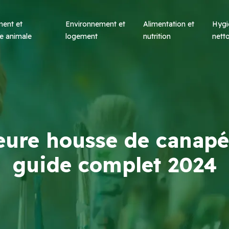
ent et
Environnement et
Alimentation et
Hygi
e animale
logement
nutrition
nett
leure housse de canap
guide complet 2024