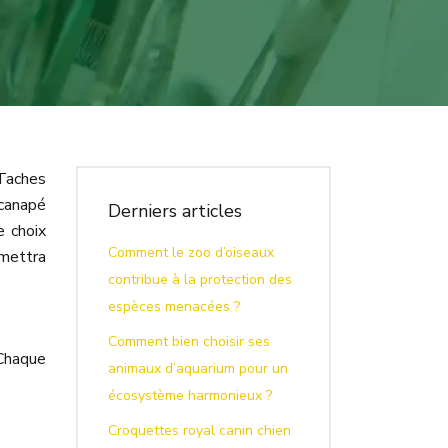
 Taches
 canapé
Derniers articles
e choix
Comment le zoo d’oiseaux
rmettra
contribue à la protection des
espèces menacées ?
Comment bien choisir ses
 Chaque
animaux d’aquarium pour un
écosystème harmonieux ?
Croquettes royal canin chien