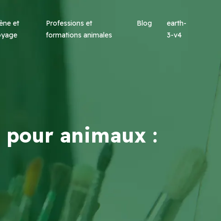
ène et
Professions et
Blog
earth-
oyage
formations animales
3-v4
é pour animaux :