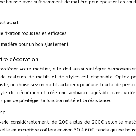
 une housse avec suffisamment de matière pour épouser les cou
ut achat.
 fixation robustes et efficaces.
 matière pour un bon ajustement.
otre décoration
otéger votre mobilier, elle doit aussi s’intégrer harmonieus
l de couleurs, de motifs et de styles est disponible. Optez p
iste, ou choisissez un motif audacieux pour une touche de person
yle de décoration et crée une ambiance agréable dans votre
z pas de privilégier la fonctionnalité et la résistance.
rme
arie considérablement, de 20€ à plus de 200€ selon le matér
selle en microfibre coûtera environ 30 à 60€, tandis qu’une hous