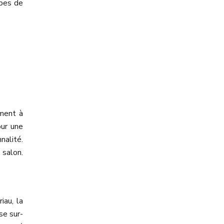
rbes de
ement à
our une
nalité.
 salon.
iau, la
se sur-