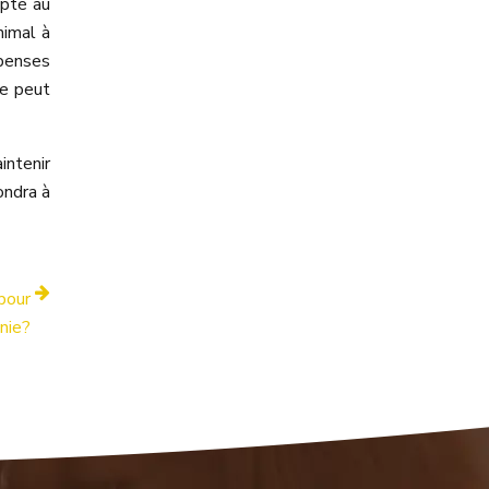
apté au
nimal à
mpenses
se peut
intenir
ondra à
pour
nie?