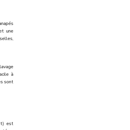
canapés
 et une
selles,
 lavage
acile à
es sont
nt) est