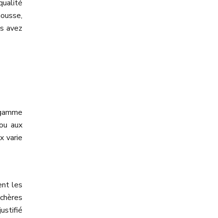
ualité
housse,
us avez
e gamme
 ou aux
x varie
ent les
 chères
ustifié