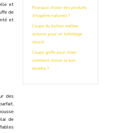
elle et
Pourquoi choisir des produits
uffe de
d’hygiène naturels ?
anté et
Coupe du bichon maltais:
astuces pour un toilettage
réussi!
Coupe griffe pour chien :
comment choisir le bon
modèle ?
ur des
arfait,
 housse
lai de
fiables