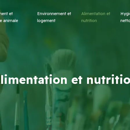
ent et
Environnement et
Alimentation et
Hygi
e animale
logement
nutrition
nett
limentation et nutriti