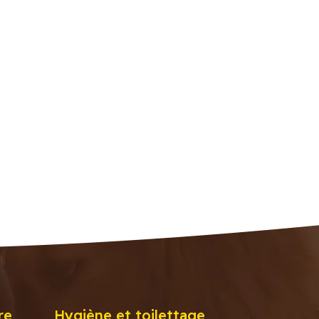
re
Hygiène et toilettage