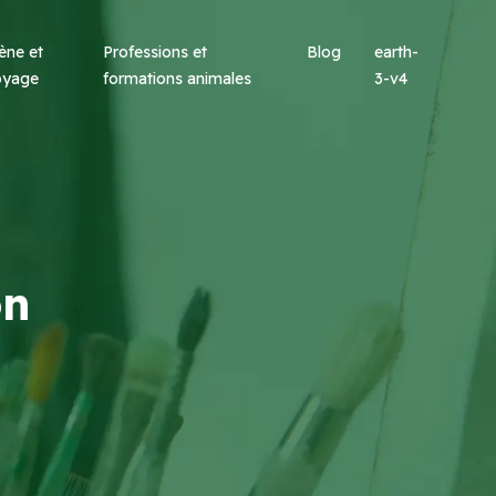
ène et
Professions et
Blog
earth-
oyage
formations animales
3-v4
on