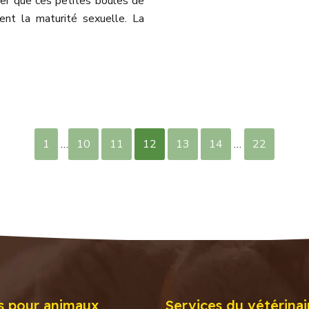
ler que ces petites boules de
ent la maturité sexuelle. La
1
…
10
11
12
13
14
…
22
s pour animaux
Services du vétérinai