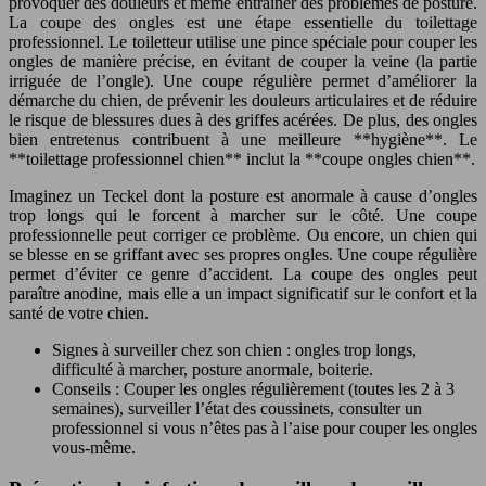
provoquer des douleurs et même entraîner des problèmes de posture.
La coupe des ongles est une étape essentielle du toilettage
professionnel. Le toiletteur utilise une pince spéciale pour couper les
ongles de manière précise, en évitant de couper la veine (la partie
irriguée de l’ongle). Une coupe régulière permet d’améliorer la
démarche du chien, de prévenir les douleurs articulaires et de réduire
le risque de blessures dues à des griffes acérées. De plus, des ongles
bien entretenus contribuent à une meilleure **hygiène**. Le
**toilettage professionnel chien** inclut la **coupe ongles chien**.
Imaginez un Teckel dont la posture est anormale à cause d’ongles
trop longs qui le forcent à marcher sur le côté. Une coupe
professionnelle peut corriger ce problème. Ou encore, un chien qui
se blesse en se griffant avec ses propres ongles. Une coupe régulière
permet d’éviter ce genre d’accident. La coupe des ongles peut
paraître anodine, mais elle a un impact significatif sur le confort et la
santé de votre chien.
Signes à surveiller chez son chien : ongles trop longs,
difficulté à marcher, posture anormale, boiterie.
Conseils : Couper les ongles régulièrement (toutes les 2 à 3
semaines), surveiller l’état des coussinets, consulter un
professionnel si vous n’êtes pas à l’aise pour couper les ongles
vous-même.