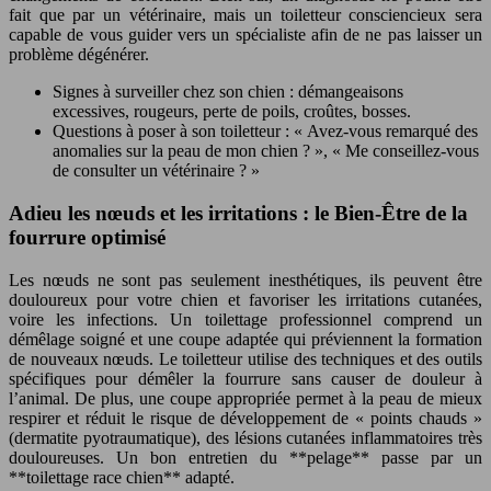
fait que par un vétérinaire, mais un toiletteur consciencieux sera
capable de vous guider vers un spécialiste afin de ne pas laisser un
problème dégénérer.
Signes à surveiller chez son chien : démangeaisons
excessives, rougeurs, perte de poils, croûtes, bosses.
Questions à poser à son toiletteur : « Avez-vous remarqué des
anomalies sur la peau de mon chien ? », « Me conseillez-vous
de consulter un vétérinaire ? »
Adieu les nœuds et les irritations : le Bien-Être de la
fourrure optimisé
Les nœuds ne sont pas seulement inesthétiques, ils peuvent être
douloureux pour votre chien et favoriser les irritations cutanées,
voire les infections. Un toilettage professionnel comprend un
démêlage soigné et une coupe adaptée qui préviennent la formation
de nouveaux nœuds. Le toiletteur utilise des techniques et des outils
spécifiques pour démêler la fourrure sans causer de douleur à
l’animal. De plus, une coupe appropriée permet à la peau de mieux
respirer et réduit le risque de développement de « points chauds »
(dermatite pyotraumatique), des lésions cutanées inflammatoires très
douloureuses. Un bon entretien du **pelage** passe par un
**toilettage race chien** adapté.