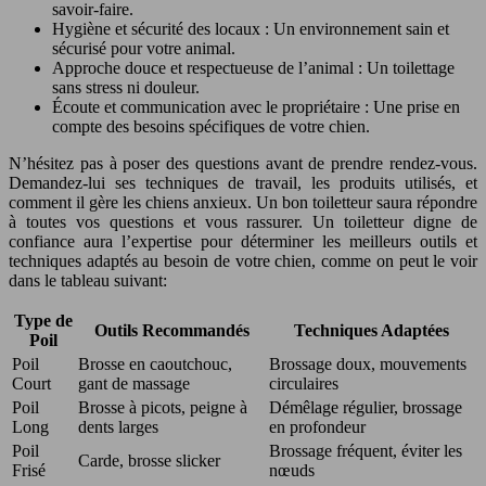
savoir-faire.
Hygiène et sécurité des locaux : Un environnement sain et
sécurisé pour votre animal.
Approche douce et respectueuse de l’animal : Un toilettage
sans stress ni douleur.
Écoute et communication avec le propriétaire : Une prise en
compte des besoins spécifiques de votre chien.
N’hésitez pas à poser des questions avant de prendre rendez-vous.
Demandez-lui ses techniques de travail, les produits utilisés, et
comment il gère les chiens anxieux. Un bon toiletteur saura répondre
à toutes vos questions et vous rassurer. Un toiletteur digne de
confiance aura l’expertise pour déterminer les meilleurs outils et
techniques adaptés au besoin de votre chien, comme on peut le voir
dans le tableau suivant:
Type de
Outils Recommandés
Techniques Adaptées
Poil
Poil
Brosse en caoutchouc,
Brossage doux, mouvements
Court
gant de massage
circulaires
Poil
Brosse à picots, peigne à
Démêlage régulier, brossage
Long
dents larges
en profondeur
Poil
Brossage fréquent, éviter les
Carde, brosse slicker
Frisé
nœuds