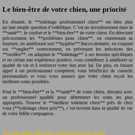
Le bien-être de votre chien, une priorité
En résumé, le **toilettage professionnel chien** est bien plus
qu’une simple question d’esthétique. C’est un investissement dans la
**santé**, le confort et le **bien-être** de votre chien. En détectant
précocement les **problèmes peau chien**, en entretenant sa
fourrure, en améliorant son **hygiène** bucco-dentaire, en coupant
ses **ongles** correctement, en prévenant les infections des
**oreilles**, en adaptant le **toilettage** à ses besoins spécifiques
et en créant une expérience positive, vous contribuez à améliorer sa
qualité de vie et à renforcer votre lien avec lui. De plus, en faisant
appel à un professionnel compétent, vous bénéficiez de conseils
personnalisés et vous vous assurez que votre chien reçoit les
meilleurs soins possibles.
Pour le **bien-être** et la **santé** de votre chien, discutez avec
un professionnel qualifié pour déterminer les soins les plus
appropriés. Trouver le **meilleur toiletteur chien** près de chez
vous (**toilettage chien prix**), c’est investir dans la qualité de vie
de votre fidèle compagnon.
Le kit de toilette idéal pour votre nouveau félin adopté