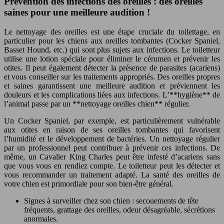
Prévention des infections des oreilles : des oreilles
saines pour une meilleure audition !
Le nettoyage des oreilles est une étape cruciale du toilettage, en
particulier pour les chiens aux oreilles tombantes (Cocker Spaniel,
Basset Hound, etc.) qui sont plus sujets aux infections. Le toiletteur
utilise une lotion spéciale pour éliminer le cérumen et prévenir les
otites. Il peut également détecter la présence de parasites (acariens)
et vous conseiller sur les traitements appropriés. Des oreilles propres
et saines garantissent une meilleure audition et préviennent les
douleurs et les complications liées aux infections. L’**hygiène** de
l’animal passe par un **nettoyage oreilles chien** régulier.
Un Cocker Spaniel, par exemple, est particulièrement vulnérable
aux otites en raison de ses oreilles tombantes qui favorisent
l’humidité et le développement de bactéries. Un nettoyage régulier
par un professionnel peut contribuer à prévenir ces infections. De
même, un Cavalier King Charles peut être infesté d’acariens sans
que vous vous en rendiez compte. Le toiletteur peut les détecter et
vous recommander un traitement adapté. La santé des oreilles de
votre chien est primordiale pour son bien-être général.
Signes à surveiller chez son chien : secouements de tête
fréquents, grattage des oreilles, odeur désagréable, sécrétions
anormales.