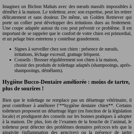
Imaginez un Bichon Maltais avec des nœuds massifs impossibles à
démêler à la maison. Le toiletteur, avec son expertise, peut les retirer
délicatement et sans douleur. De même, un Golden Retriever qui
porte un collier peut développer des irritations dues au frottement.
Une coupe adaptée autour du cou peut prévenir ce problème. Il est
important de se rappeler que le confort de votre chien est primordial,
et un pelage bien entretenu y contribue grandement.
Signes à surveiller chez son chien : présence de nœuds,
irritations, léchage excessif, grattage fréquent.
Conseils : Brosser régulièrement son chien à la maison,
choisir des produits de toilettage adaptés (shampooings, après-
shampooings, démêlants).
Hygiène Bucco-Dentaire améliorée : moins de tartre,
plus de sourires !
Bien que le toilettage ne remplace pas un détartrage vétérinaire, il
peut contribuer à améliorer l’**hygiène dentaire chien**. Certains
toiletteurs proposent un détartrage léger (en fonction de la législation
locale) et prodiguent des conseils sur les bonnes pratiques à adopter
à la maison. De plus, lors de l’examen de la bouche de l’animal, le
toiletteur peut détecter des problèmes dentaires précoces tels que la
gingivite (inflammation des gencives) ou la présence de tartre