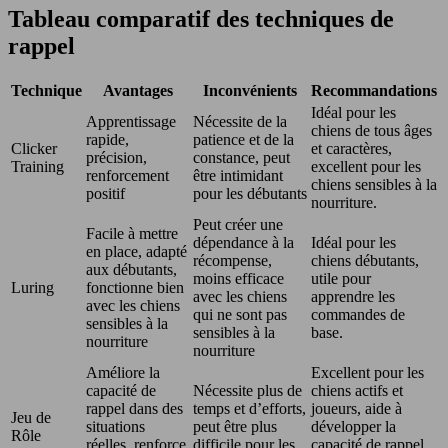
Tableau comparatif des techniques de
rappel
Technique
Avantages
Inconvénients
Recommandations
Idéal pour les
Apprentissage
Nécessite de la
chiens de tous âges
rapide,
patience et de la
Clicker
et caractères,
précision,
constance, peut
Training
excellent pour les
renforcement
être intimidant
chiens sensibles à la
positif
pour les débutants
nourriture.
Peut créer une
Facile à mettre
dépendance à la
Idéal pour les
en place, adapté
récompense,
chiens débutants,
aux débutants,
moins efficace
utile pour
Luring
fonctionne bien
avec les chiens
apprendre les
avec les chiens
qui ne sont pas
commandes de
sensibles à la
sensibles à la
base.
nourriture
nourriture
Améliore la
Excellent pour les
capacité de
Nécessite plus de
chiens actifs et
rappel dans des
temps et d’efforts,
joueurs, aide à
Jeu de
situations
peut être plus
développer la
Rôle
réelles, renforce
difficile pour les
capacité de rappel